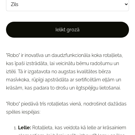
Ielikt grozā
"Robo" ir inovatīva un daudzfunkcionāla koka rotaļlieta,
kas īpaši izstrādāta, lai veicinātu bērnu radošumu un
iztēli. Tā ir izgatavota no augstas kvalitātes bērza
masīvkoka, rūpīgi apstrādāta ar sertificētām eļļām un
krāsām, kas padara to drošu un ilgtspējīgu lietošanai.
"Robo" piedāvā trīs rotaļlietas vienā, nodrošinot dažādas
spēles iespējas:
Lelle:
Rotaļlieta, kas veidota kā lelle ar krāsainiem