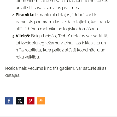
elementiem, lai bērni varētu izbaudīt lomu spēles
un attīstīt savas sociālās prasmes.
Piramīda:
Izmantojot detaļas, "Robo" var tikt
pārvērsts par piramīdas veida rotaļlietu, kas palīdz
attīstīt bērnu motoriku un loģisko domāšanu.
Vilciņš:
Beigu beigās, "Robo" detaļas var salikt tā,
lai izveidotu iegriežamu vilciņu, kas ir klasiska un
mīļa rotaļlieta, kura palīdz attīstīt koordināciju un
roku veiklību.
Ieteicamais vecums ir no trīs gadiem, var saturēt sīkas
detaļas.