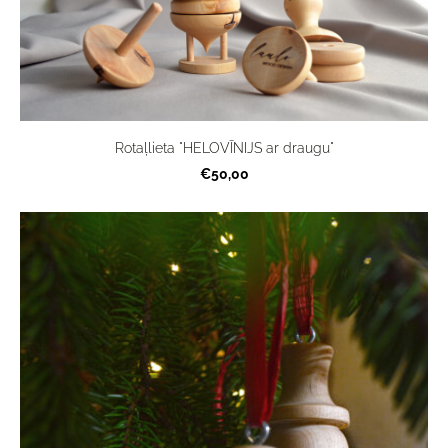
Rotaļlieta "HELOVĪNIJS ar draugu"
€50,00