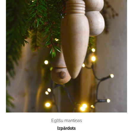
Eglīšu mantiņas
Izpārdots