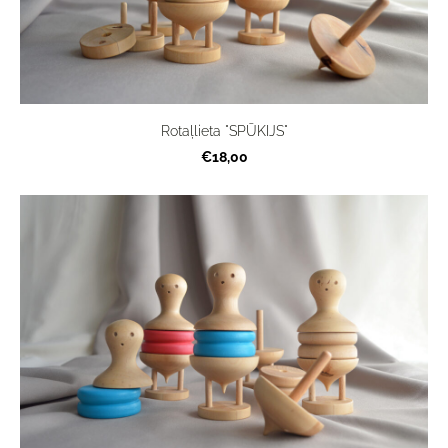
Rotaļlieta "SPŪKIJS"
€18,00