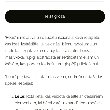
Ielikt grozā
"Robo" ir inovatīva un daudzfunkcionāla koka rotaļlieta,
kas īpaši izstrādāta, lai veicinātu bērnu radošumu un
iztēli. Tā ir izgatavota no augstas kvalitātes bērza
masīvkoka, rūpīgi apstrādāta ar sertificētām eļļām un
krāsām, kas padara to drošu un ilgtspējīgu lietošanai.
"Robo" piedāvā trīs rotaļlietas vienā, nodrošinot dažādas
spēles iespējas:
Lelle:
Rotaļlieta, kas veidota kā lelle ar krāsainiem
elementiem, lai bērni varētu izbaudīt lomu spēles
un attīstīt savas sociālās prasmes.