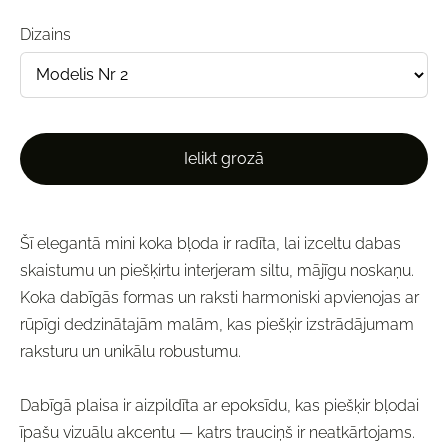
Dizains
Ielikt grozā
Šī elegantā mini koka bļoda ir radīta, lai izceltu dabas
skaistumu un piešķirtu interjeram siltu, mājīgu noskaņu.
Koka dabīgās formas un raksti harmoniski apvienojas ar
rūpīgi dedzinātajām malām, kas piešķir izstrādājumam
raksturu un unikālu robustumu.
Dabīgā plaisa ir aizpildīta ar epoksīdu, kas piešķir bļodai
īpašu vizuālu akcentu — katrs trauciņš ir neatkārtojams.