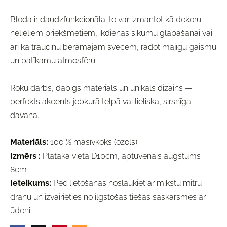
Bļoda ir daudzfunkcionāla: to var izmantot kā dekoru
nelieliem priekšmetiem, ikdienas sīkumu glabāšanai vai
arī kā trauciņu beramajām svecēm, radot mājīgu gaismu
un patīkamu atmosfēru.
Roku darbs, dabīgs materiāls un unikāls dizains —
perfekts akcents jebkurā telpā vai lieliska, sirsnīga
dāvana.
Materiāls:
100 % masīvkoks (ozols)
Izmērs :
Platākā vietā D10cm, aptuvenais augstums
8cm
Ieteikums:
Pēc lietošanas noslaukiet ar mīkstu mitru
drānu un izvairieties no ilgstošas tiešas saskarsmes ar
ūdeni.