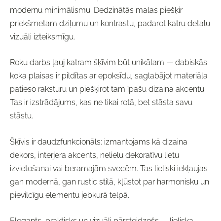
modernu minimālismu. Dedzinātās malas piešķir
priekšmetam dziļumu un kontrastu, padarot katru detaļu
vizuāli izteiksmīgu.
Roku darbs ļauj katram šķīvim būt unikālam — dabiskās
koka plaisas ir pildītas ar epoksīdu, saglabājot materiāla
patieso raksturu un piešķirot tam īpašu dizaina akcentu.
Tas ir izstrādājums, kas ne tikai rotā, bet stāsta savu
stāstu.
Šķīvis ir daudzfunkcionāls: izmantojams kā dizaina
dekors, interjera akcents, nelielu dekoratīvu lietu
izvietošanai vai beramajām svecēm. Tas lieliski iekļaujas
gan modernā, gan rustic stilā, kļūstot par harmonisku un
pievilcīgu elementu jebkurā telpā.
Elegants, praktisks un vizuāli pārsteidzošs — lieliska