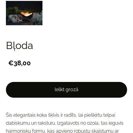
Bļoda
€38,00
Ielikt grozā
Šis elegantais koka šķīvis ir radīts, lai piešķirtu telpai
dabiskumu un raksturu. Izgatavots no ozola, tas ieguvis
harmonisku formu, kas apvieno robustu skaistumu ar