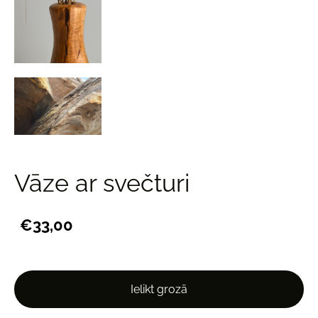
Vāze ar svečturi
€33,00
Ielikt grozā