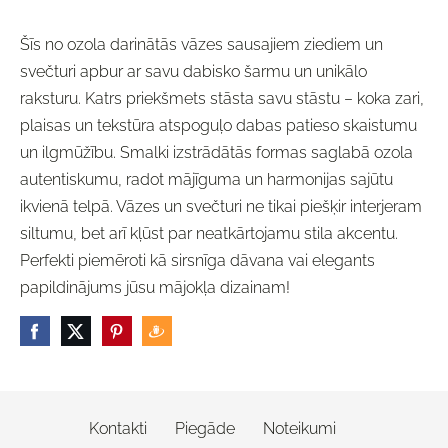
Šīs no ozola darinātās vāzes sausajiem ziediem un
svečturi apbur ar savu dabisko šarmu un unikālo
raksturu. Katrs priekšmets stāsta savu stāstu – koka zari,
plaisas un tekstūra atspoguļo dabas patieso skaistumu
un ilgmūžību. Smalki izstrādātās formas saglabā ozola
autentiskumu, radot mājīguma un harmonijas sajūtu
ikvienā telpā. Vāzes un svečturi ne tikai piešķir interjeram
siltumu, bet arī kļūst par neatkārtojamu stila akcentu.
Perfekti piemēroti kā sirsnīga dāvana vai elegants
papildinājums jūsu mājokļa dizainam!
Kontakti
Piegāde
Noteikumi